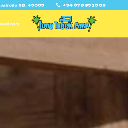
 Madroño 6B, 45005
+34 678 95 15 08
sotros