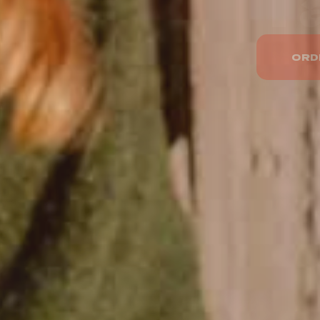
D
ORD