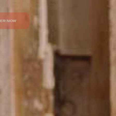
elicious
ER NOW