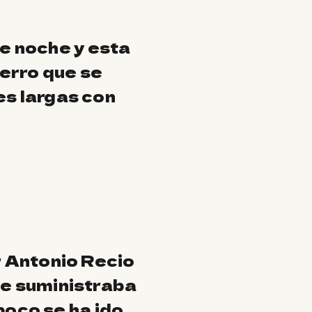
de noche y esta
perro que se
des largas con
 Antonio Recio
e suministraba
poco se ha ido