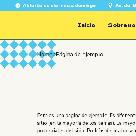
Skip
Abierto de viernes a domingo
Av. del
to
the
content
Inicio
Sobre no
Home
Página de ejemplo
Esta es una página de ejemplo. Es diferen
sitio (en la mayoría de los temas). La may
potenciales del sitio. Podrías decir algo así