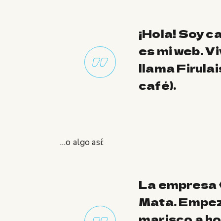
¡Hola! Soy c
es mi web. V
llama Firulai
café).
…o algo así:
La empresa 
Mata. Empez
marisco a ho